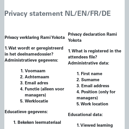
Privacy statement NL/EN/FR/DE
Privacy declaration Rami
Privacy verklaring Rami Yokota
Yokota
1. Wat wordt er geregistreerd
1. What is registered in the
in het
deelname
dossier?
attendees
file?
Administratieve gegevens:
Administrative data:
Voornaam
1. First name
Achternaam
2. Surname
Email adres
3. Email address
Functie (alleen voor
4. Position (only for
managers)
managers)
Werklocatie
5. Work location
Educatieve gegevens:
Educational data:
1. Bekeken leermateriaal
1. Viewed learning