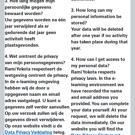
3
. Hoe lang mogen mijn
persoonlijke gegevens
3
. How long can my
bewaard worden?
personal information be
Uw gegevens worden na één
stored?
jaar verwijderd als er
Your data will be deleted
gedurende dat jaar geen
after one year if no activity
activiteit heeft
has taken place during that
plaatsgevonden.
year.
4. Wet omtrent de privacy
4
. How can I get access to
van
mijn persoonsgegevens?
my personal data?
Rami Yokota respecteert de
Rami Yokota respects
wetgeving omtrent de privacy.
privacy laws. In the e-
In de e-learning omgeving
learning environment we
hebben wij de door u
have recorded the name
opgegeven naam en email
and email address you
adres vastgelegd. U kunt u
provided. You can complete
gegevens zelf verder aanvullen.
your data yourself. At your
Op uw verzoek zullen wij de
request, we will delete the
gegevens direct verwijderen.
data immediately. On our
Op onze website vindt u de
website you will find the
Data Privacy Verklaring
terug.