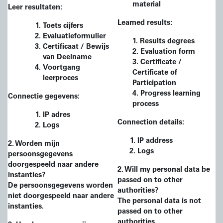
material
Leer resultaten:
Learned results:
Toets cijfers
Evaluatieformulier
1. Results degrees
Certificaat / Bewijs
2. Evaluation form
van Deelname
3. Certificate /
Voortgang
Certificate of
leerproces
Participation
4. Progress learning
Connectie gegevens:
process
IP adres
Connection details:
Logs
IP address
2
. Worden mijn
Logs
persoonsgegevens
doorgespeeld naar andere
2
. Will my personal data be
instanties?
passed on to other
De persoonsgegevens worden
authorities?
niet doorgespeeld naar andere
The personal data is not
instanties.
passed on to other
authorities.