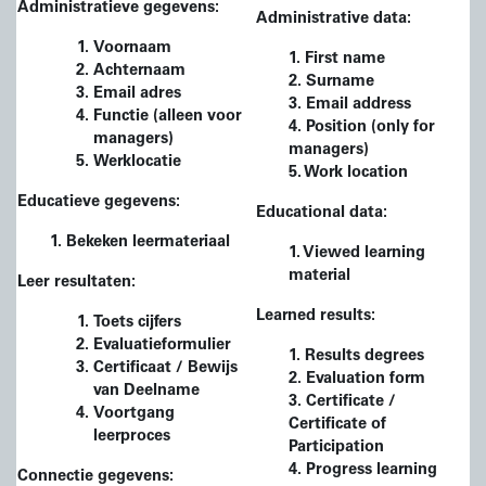
Administratieve gegevens:
Administrative data:
Voornaam
1. First name
Achternaam
2. Surname
Email adres
3. Email address
Functie (alleen voor
4. Position (only for
managers)
managers)
Werklocatie
5. Work location
Educatieve gegevens:
Educational data:
1. Bekeken leermateriaal
1. Viewed learning
material
Leer resultaten:
Learned results:
Toets cijfers
Evaluatieformulier
1. Results degrees
Certificaat / Bewijs
2. Evaluation form
van Deelname
3. Certificate /
Voortgang
Certificate of
leerproces
Participation
4. Progress learning
Connectie gegevens: