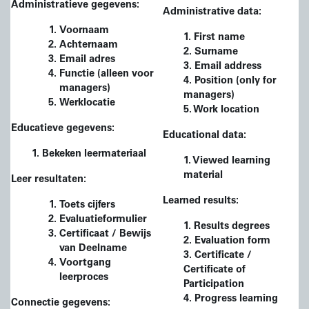
Administratieve gegevens:
Administrative data:
Voornaam
1. First name
Achternaam
2. Surname
Email adres
3. Email address
Functie (alleen voor
4. Position (only for
managers)
managers)
Werklocatie
5. Work location
Educatieve gegevens:
Educational data:
1. Bekeken leermateriaal
1. Viewed learning
material
Leer resultaten:
Learned results:
Toets cijfers
Evaluatieformulier
1. Results degrees
Certificaat / Bewijs
2. Evaluation form
van Deelname
3. Certificate /
Voortgang
Certificate of
leerproces
Participation
4. Progress learning
Connectie gegevens: